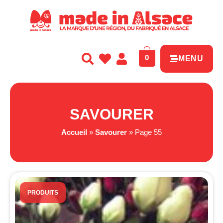
Panneau de gestion des cookies
0
MENU
SAVOURER
Accueil
»
Savourer
»
Page 55
PRODUITS