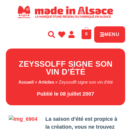
Panneau de gestion des cookies
0
MENU
ZEYSSOLFF SIGNE SON
VIN D’ÉTÉ
Accueil
»
Articles
»
Zeyssolff signe son vin d’été
Publié le 08 juillet 2007
La saison d’été est propice à
la création, vous ne trouvez