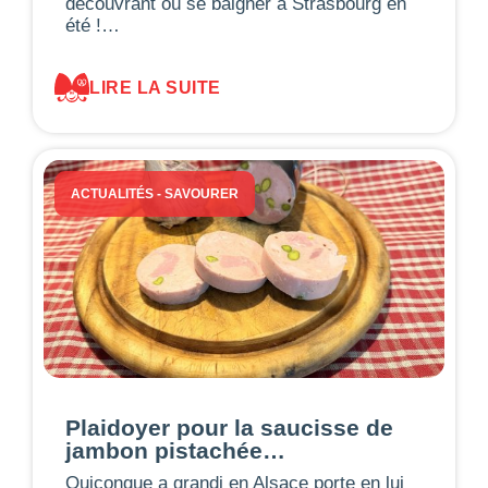
découvrant où se baigner à Strasbourg en
été !…
LIRE LA SUITE
ACTUALITÉS
-
SAVOURER
Plaidoyer pour la saucisse de
jambon pistachée…
Quiconque a grandi en Alsace porte en lui