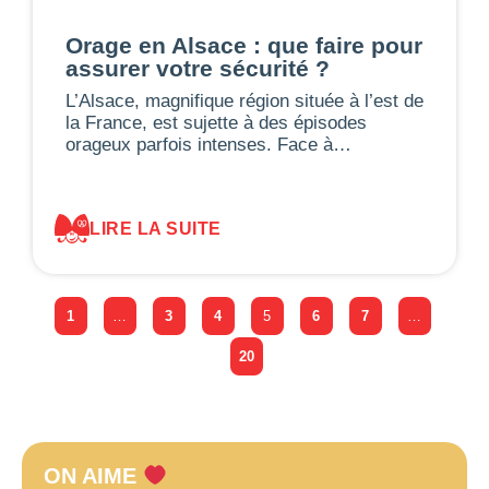
Orage en Alsace : que faire pour
assurer votre sécurité ?
L’Alsace, magnifique région située à l’est de
la France, est sujette à des épisodes
orageux parfois intenses. Face à…
LIRE LA SUITE
1
…
3
4
5
6
7
…
20
ON AIME