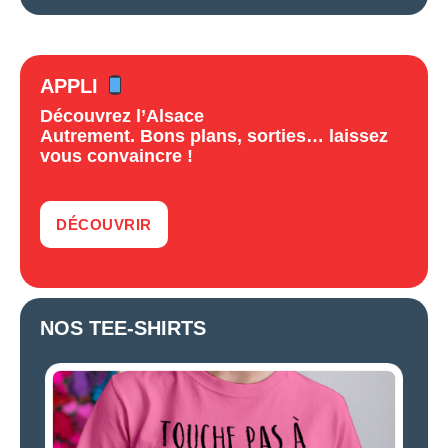
APPLI
Découvrez l’Alsace
Autrement. Bons plans, sorties… laissez
vous convaincre !
DÉCOUVRIR
NOS TEE-SHIRTS