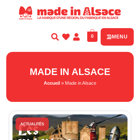
Panneau de gestion des cookies
0
MENU
MADE IN ALSACE
Accueil
»
Made in Alsace
ACTUALITÉS