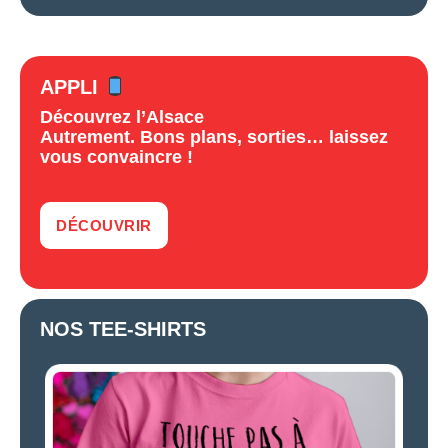
APPLI
Découvrez l’Alsace
Autrement. Bons plans, sorties… laissez
vous convaincre !
DÉCOUVRIR
NOS TEE-SHIRTS