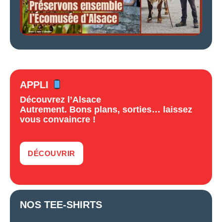
APPLI
Découvrez l’Alsace
Autrement. Bons plans, sorties… laissez
vous convaincre !
DÉCOUVRIR
NOS TEE-SHIRTS