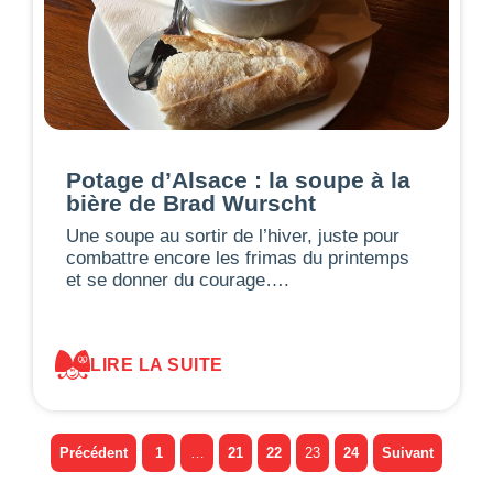
Potage d’Alsace : la soupe à la
bière de Brad Wurscht
Une soupe au sortir de l’hiver, juste pour
combattre encore les frimas du printemps
et se donner du courage….
LIRE LA SUITE
Précédent
1
…
21
22
23
24
Suivant