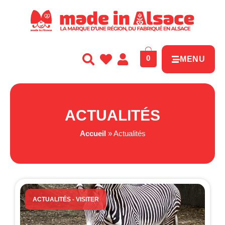
Panneau de gestion des cookies
0
MENU
ACTUALITÉS
Accueil
»
Actualités
ACTUALITÉS
-
VISITER