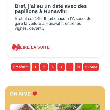
Bref, j’ai eu un date avec des
papillons à Hunawihr
Bref, il est 14h. Il fait chaud à l’Alsace. Je
gare la voiture à Hunawihr, entre les
vignes, devant…
LIRE LA SUITE
Précédent
1
2
3
4
…
20
Suivant
ON AIME