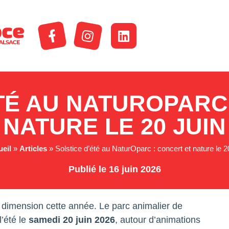
TÉ AU NATUROPARC
NATURE LE 20 JUIN
eil
»
Articles
»
Solstice d’été au NaturOparc : concert et nature le 20
Publié le 16 juin 2026
dimension cette année. Le parc animalier de
l’été le
samedi 20 juin 2026
, autour d’animations