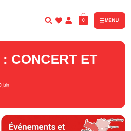
0
MENU
 : CONCERT ET
 juin