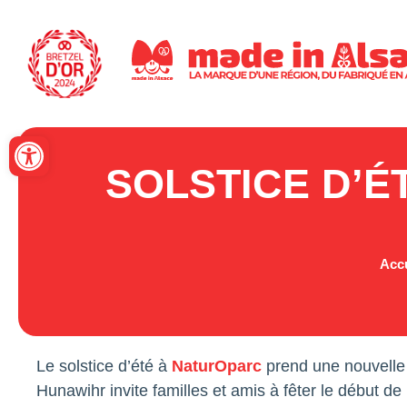
Panneau de gestion des cookies
Ouvrir la barre d’outils
SOLSTICE D’É
Accu
Le solstice d’été à
NaturOparc
prend une nouvelle 
Hunawihr invite familles et amis à fêter le début de 