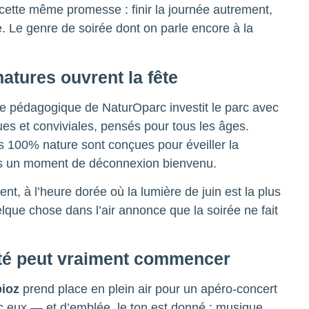
cette même promesse : finir la journée autrement,
e. Le genre de soirée dont on parle encore à la
natures ouvrent la fête
e pédagogique de NaturOparc investit le parc avec
es et conviviales, pensés pour tous les âges.
100% nature sont conçues pour éveiller la
ents un moment de déconnexion bienvenu.
nt, à l’heure dorée où la lumière de juin est la plus
uelque chose dans l’air annonce que la soirée ne fait
’été peut vraiment commencer
ioz
prend place en plein air pour un apéro-concert
ec eux — et d’emblée, le ton est donné : musique