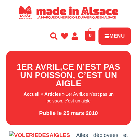
Panneau de gestion des cookies
0
MENU
1ER AVRIL,CE N’EST PAS
UN POISSON, C’EST UN
AIGLE
Accueil
»
Articles
»
1er Avril,ce n’est pas un
poisson, c’est un aigle
Publié le 25 mars 2010
Ailes déployées et