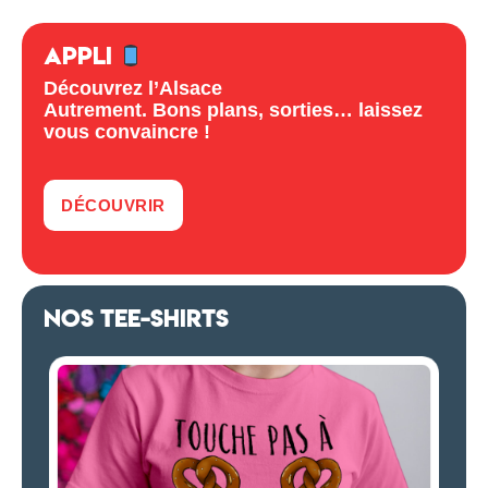
APPLI
Découvrez l’Alsace
Autrement. Bons plans, sorties… laissez
vous convaincre !
DÉCOUVRIR
NOS TEE-SHIRTS