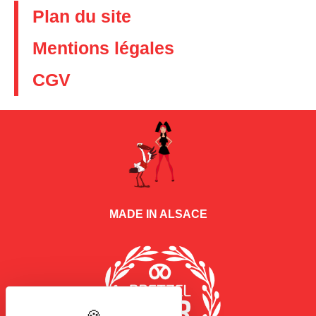
Plan du site
Mentions légales
CGV
MADE IN ALSACE