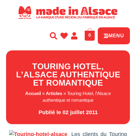
Panneau de gestion des cookies
0
MENU
TOURING HOTEL,
L’ALSACE AUTHENTIQUE
ET ROMANTIQUE
Accueil
»
Articles
»
Touring Hotel, l’Alsace
authentique et romantique
Publié le 02 juillet 2011
Les clients du Touring