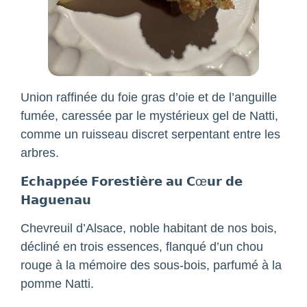
Union raffinée du foie gras d’oie et de l’anguille
fumée, caressée par le mystérieux gel de Natti,
comme un ruisseau discret serpentant entre les
arbres.
𝗘́𝗰𝗵𝗮𝗽𝗽𝗲́𝗲 𝗙𝗼𝗿𝗲𝘀𝘁𝗶𝗲̀𝗿𝗲 𝗮𝘂 𝗖œ𝘂𝗿 𝗱𝗲
𝗛𝗮𝗴𝘂𝗲𝗻𝗮𝘂
Chevreuil d’Alsace, noble habitant de nos bois,
décliné en trois essences, flanqué d’un chou
rouge à la mémoire des sous-bois, parfumé à la
pomme Natti.