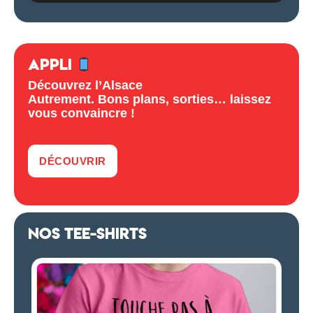
APPLI
Découvrez l’Alsace
Autrement. Bons plans, sorties… laissez
vous convaincre !
DÉCOUVRIR
NOS TEE-SHIRTS