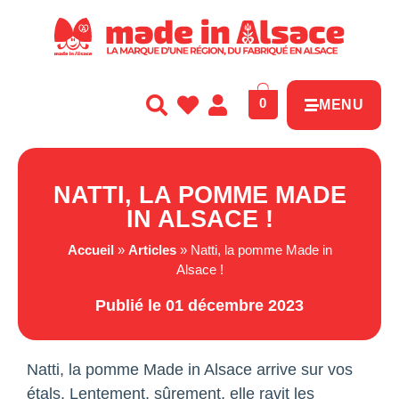
Panneau de gestion des cookies
0
MENU
NATTI, LA POMME MADE
IN ALSACE !
Accueil
»
Articles
»
Natti, la pomme Made in
Alsace !
Publié le 01 décembre 2023
Natti, la pomme Made in Alsace arrive sur vos
étals. Lentement, sûrement, elle ravit les