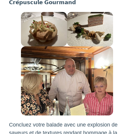
𝗖𝗿𝗲́𝗽𝘂𝘀𝗰𝘂𝗹𝗲 𝗚𝗼𝘂𝗿𝗺𝗮𝗻𝗱
Concluez votre balade avec une explosion de
saveurs et de textures rendant hommage à la