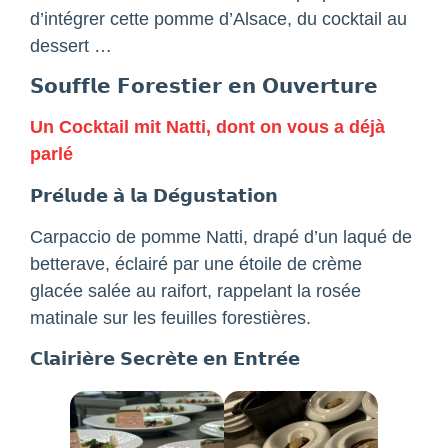
d’intégrer cette pomme d’Alsace, du cocktail au
dessert …
𝗦𝗼𝘂𝗳𝗳𝗹𝗲 𝗙𝗼𝗿𝗲𝘀𝘁𝗶𝗲𝗿 𝗲𝗻 𝗢𝘂𝘃𝗲𝗿𝘁𝘂𝗿𝗲
Un Cocktail mit Natti, dont on vous a déjà
parlé
𝗣𝗿𝗲́𝗹𝘂𝗱𝗲 𝗮̀ 𝗹𝗮 𝗗𝗲́𝗴𝘂𝘀𝘁𝗮𝘁𝗶𝗼𝗻
Carpaccio de pomme Natti, drapé d’un laqué de
betterave, éclairé par une étoile de crème
glacée salée au raifort, rappelant la rosée
matinale sur les feuilles forestières.
𝗖𝗹𝗮𝗶𝗿𝗶𝗲̀𝗿𝗲 𝗦𝗲𝗰𝗿𝗲̀𝘁𝗲 𝗲𝗻 𝗘𝗻𝘁𝗿𝗲́𝗲