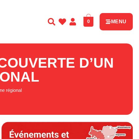
0
MENU
ÉCOUVERTE D’UN
IONAL
ine régional