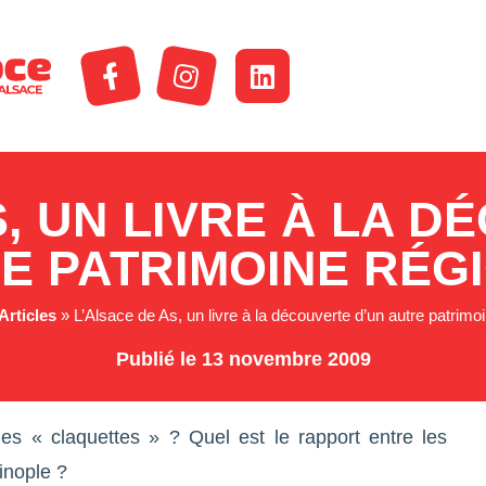
S, UN LIVRE À LA D
E PATRIMOINE RÉG
Articles
»
L’Alsace de As, un livre à la découverte d’un autre patrimo
Publié le 13 novembre 2009
es « claquettes » ? Quel est le rapport entre les
inople ?