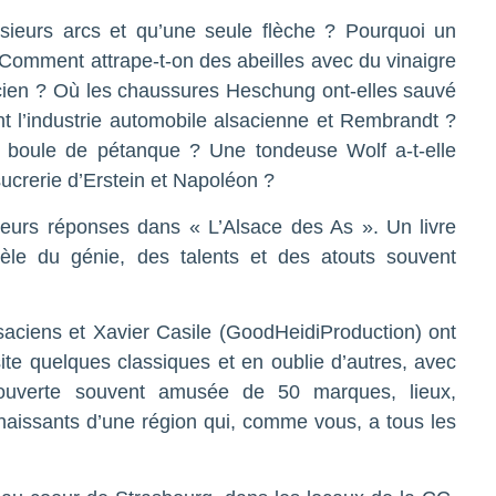
usieurs arcs et qu’une seule flèche ? Pourquoi un
? Comment attrape-t-on des abeilles avec du vinaigre
acien ? Où les chaussures Heschung ont-elles sauvé
ent l’industrie automobile alsacienne et Rembrandt ?
la boule de pétanque ? Une tondeuse Wolf a-t-elle
 sucrerie d’Erstein et Napoléon ?
 leurs réponses dans « L’Alsace des As ». Un livre
èle du génie, des talents et des atouts souvent
lsaciens et Xavier Casile (GoodHeidiProduction) ont
site quelques classiques et en oublie d’autres, avec
couverte souvent amusée de 50 marques, lieux,
aissants d’une région qui, comme vous, a tous les