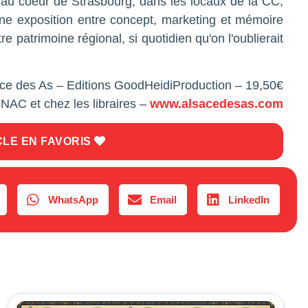
t au coeur de Strasbourg, dans les locaux de la CC,
 Une exposition entre concept, marketing et mémoire
 patrimoine régional, si quotidien qu'on l'oublierait
ace des As – Editions GoodHeidiProduction – 19,50€
NAC et chez les libraires –
www.alsacedesas.com
CLE EN FAVORIS
WhatsApp
Email
LinkedIn