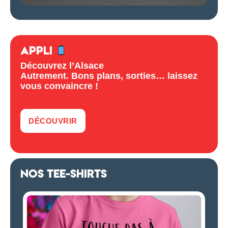
APPLI
Découvrez l’Alsace
Autrement. Bons plans, sorties… laissez
vous convaincre !
DÉCOUVRIR
NOS TEE-SHIRTS