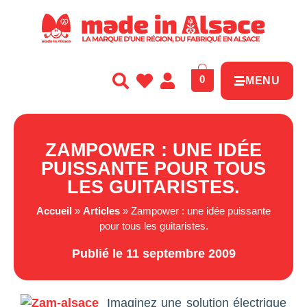
Panneau de gestion des cookies
0
MENU
ZAMPOWER : UNE IDÉE
PUISSANTE POUR TOUS
LES GUITARISTES.
Accueil
»
Articles
»
Zampower : une idée puissante
pour tous les guitaristes.
Publié le 11 septembre 2009
Imaginez une solution électrique