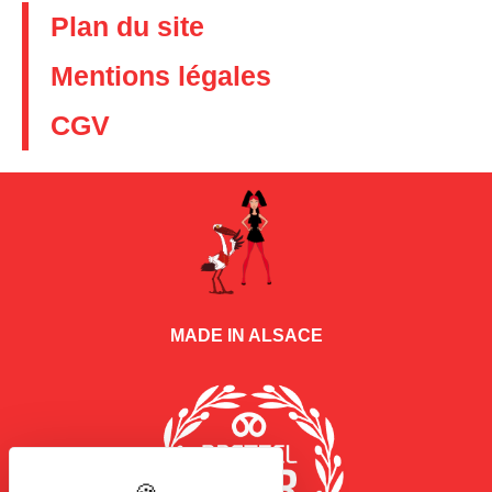
Plan du site
Mentions légales
CGV
MADE IN ALSACE