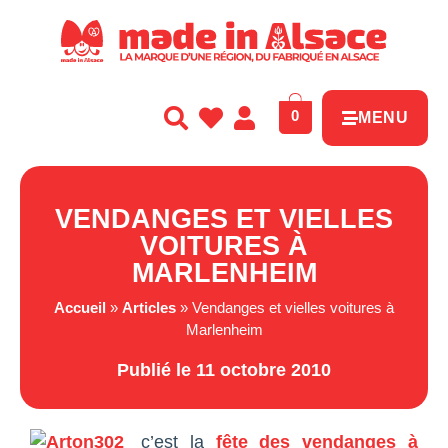
Panneau de gestion des cookies
0
MENU
VENDANGES ET VIELLES
VOITURES À
MARLENHEIM
Accueil
»
Articles
»
Vendanges et vielles voitures à
Marlenheim
Publié le 11 octobre 2010
c’est la
fête des vendanges à