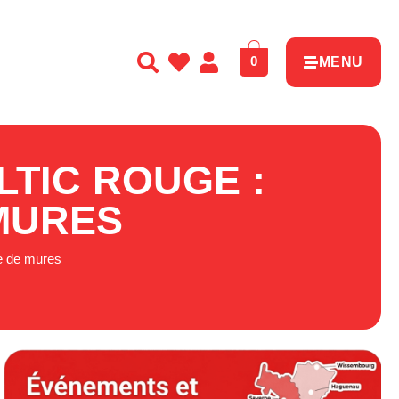
0
MENU
LTIC ROUGE :
MURES
me de mures