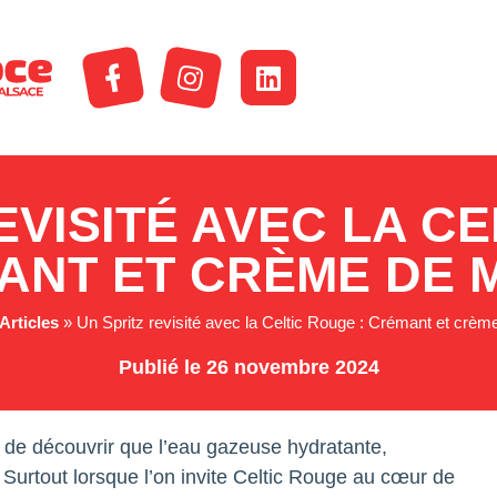
EVISITÉ AVEC LA CE
ANT ET CRÈME DE 
Articles
»
Un Spritz revisité avec la Celtic Rouge : Crémant et crè
Publié le 26 novembre 2024
à de découvrir que l’eau gazeuse hydratante,
 Surtout lorsque l’on invite Celtic Rouge au cœur de