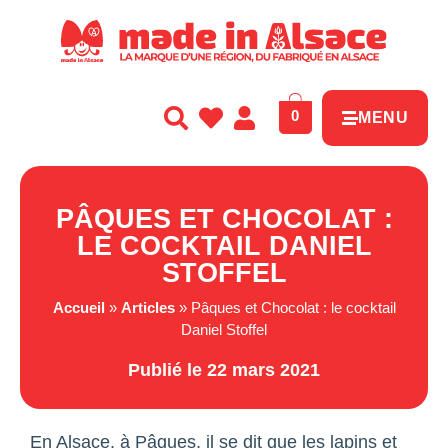
Panneau de gestion des cookies
0
MENU
PÂQUES ET CHOCOLAT :
LE COCKTAIL DANIEL
STOFFEL
Accueil
»
Articles
»
Pâques et Chocolat : le cocktail
Daniel Stoffel
Publié le 22 mars 2021
En Alsace, à Pâques, il se dit que les lapins et