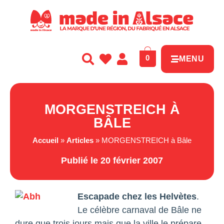
Panneau de gestion des cookies
0
MENU
MORGENSTREICH À
BÂLE
Accueil
»
Articles
»
MORGENSTREICH à Bâle
Publié le 20 février 2007
Escapade chez les Helvètes
.
Le célèbre carnaval de Bâle ne
dure que trois jours mais que la ville le prépare