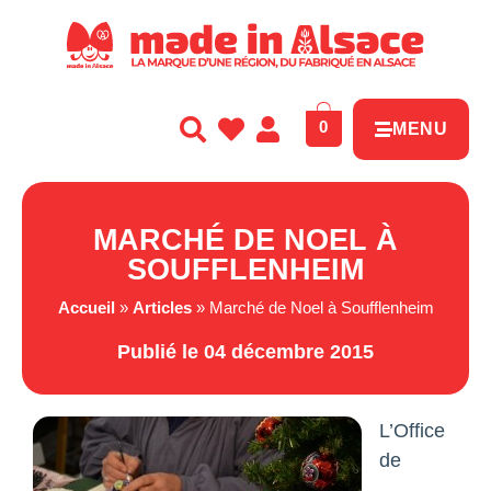
Panneau de gestion des cookies
0
MENU
MARCHÉ DE NOEL À
SOUFFLENHEIM
Accueil
»
Articles
»
Marché de Noel à Soufflenheim
Publié le 04 décembre 2015
L’Office
de