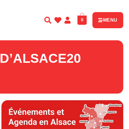
0
MENU
 D’ALSACE20