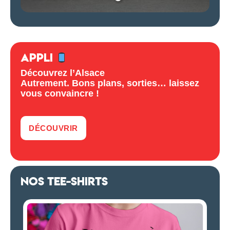
APPLI
Découvrez l’Alsace
Autrement. Bons plans, sorties… laissez
vous convaincre !
DÉCOUVRIR
NOS TEE-SHIRTS