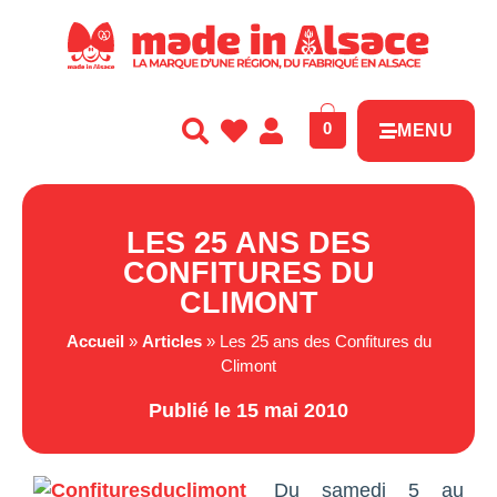
Panneau de gestion des cookies
0
MENU
LES 25 ANS DES
CONFITURES DU
CLIMONT
Accueil
»
Articles
»
Les 25 ans des Confitures du
Climont
Publié le 15 mai 2010
Du samedi 5 au