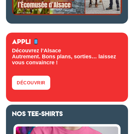
APPLI
Découvrez l’Alsace
Autrement. Bons plans, sorties… laissez
vous convaincre !
DÉCOUVRIR
NOS TEE-SHIRTS