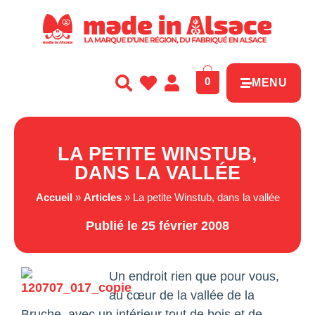
Panneau de gestion des cookies
0
MENU
LA PETITE WINSTUB,
DANS LA VALLÉE
Accueil
»
Articles
»
La petite Winstub, dans la vallée
Publié le 25 février 2008
Un endroit rien que pour vous,
au cœur de la vallée de la
Bruche, avec un intérieur tout de bois et de