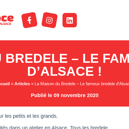
U BREDELE – LE FA
D’ALSACE !
cueil
»
Articles
»
La Maison du Bredele – Le fameux bredele d’Alsac
Publié le 09 novembre 2020
les petits et les grands.
ités dans un atelier en Alsace. Tous les bredele