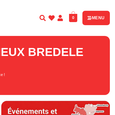
0
MENU
MEUX BREDELE
e !