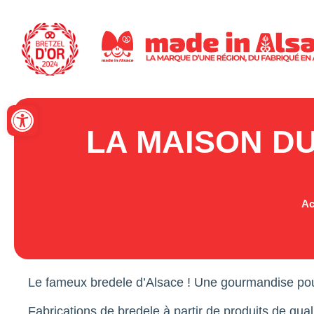
Panneau de gestion des cookies
Ouvrir la barre d’outils
LA MAISON D
Ac
Le fameux bredele d’Alsace ! Une gourmandise pour 
Fabrications de bredele à partir de produits de qual