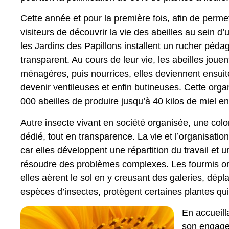
Cette année et pour la première fois, afin de perme
visiteurs de découvrir la vie des abeilles au sein d’
les Jardins des Papillons installent un rucher péda
transparent. Au cours de leur vie, les abeilles jouen
ménagères, puis nourrices, elles deviennent ensuit
devenir ventileuses et enfin butineuses. Cette orga
000 abeilles de produire jusqu’à 40 kilos de miel e
Autre insecte vivant en société organisée, une co
dédié, tout en transparence. La vie et l’organisati
car elles développent une répartition du travail et
résoudre des problèmes complexes. Les fourmis on
elles aèrent le sol en y creusant des galeries, dépl
espèces d’insectes, protègent certaines plantes qu
En accueill
son engage