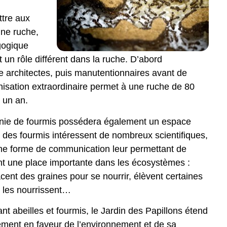
ttre aux
une ruche,
gogique
t un rôle différent dans la ruche. D’abord
e architectes, puis manutentionnaires avant de
nisation extraordinaire permet à une ruche de 80
n un an.
lonie de fourmis possédera également un espace
on des fourmis intéressent de nombreux scientifiques,
 une forme de communication leur permettant de
t une place importante dans les écosystèmes :
acent des graines pour se nourrir, élèvent certaines
i les nourrissent…
ant abeilles et fourmis, le Jardin des Papillons étend
ment en faveur de l’environnement et de sa