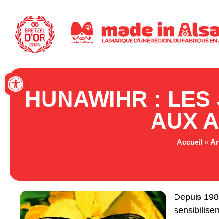
Panneau de gestion des cookies
Ouvrir la barre d’outils
HUNAWIHR : LES
AUX A
Accueil
»
Ar
Depuis 1988
sensibilisen