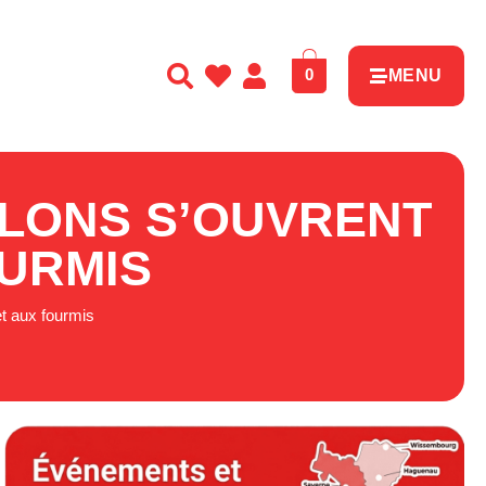
0
MENU
LLONS S’OUVRENT
OURMIS
et aux fourmis