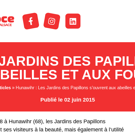
 JARDINS DES PAPI
BEILLES ET AUX F
ticles
»
Hunawihr : Les Jardins des Papillons s’ouvrent aux abeilles 
Publié le 02 juin 2015
 à Hunawihr (68), les Jardins des Papillons
t ses visiteurs à la beauté, mais également à l’utilité