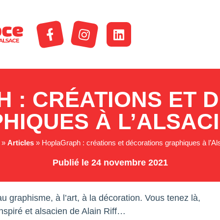
 : CRÉATIONS ET 
HIQUES À L’ALSAC
»
Articles
»
HoplaGraph : créations et décorations graphiques à l’A
Publié le 24 novembre 2021
u graphisme, à l’art, à la décoration. Vous tenez là,
 inspiré et alsacien de Alain Riff…