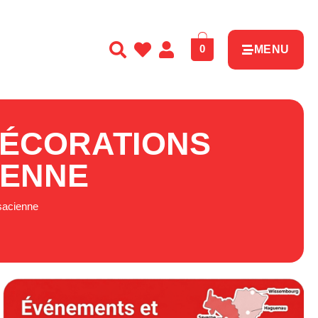
0
MENU
DÉCORATIONS
IENNE
lsacienne