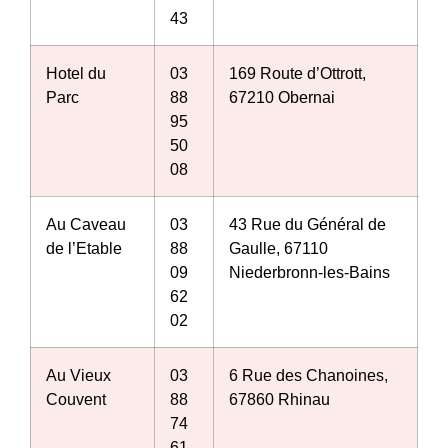
43
Hotel du
03
169 Route d’Ottrott,
Parc
88
67210 Obernai
95
50
08
Au Caveau
03
43 Rue du Général de
de l’Etable
88
Gaulle, 67110
09
Niederbronn-les-Bains
62
02
Au Vieux
03
6 Rue des Chanoines,
Couvent
88
67860 Rhinau
74
61