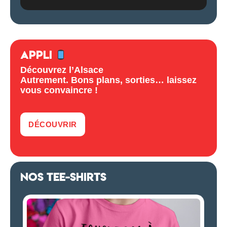
APPLI
Découvrez l’Alsace
Autrement. Bons plans, sorties… laissez
vous convaincre !
DÉCOUVRIR
NOS TEE-SHIRTS