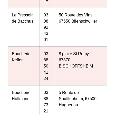
15
Le Pressoir
03
50 Route des Vins,
de Bacchus
88
67650 Blienschwiller
92
43
01
Boucherie
03
8 place St Remy –
Keller
88
67870
50
BISCHOFFSHEIM
41
24
Boucherie
03
5 Route de
Hoffmann
88
Soufflenheim, 67500
73
Haguenau
21