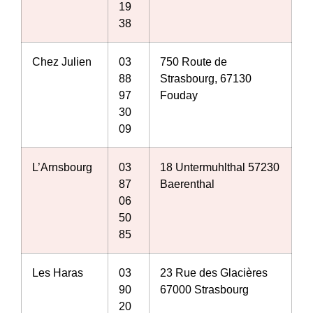
19
38
Chez Julien
03
750 Route de
88
Strasbourg, 67130
97
Fouday
30
09
L’Arnsbourg
03
18 Untermuhlthal 57230
87
Baerenthal
06
50
85
Les Haras
03
23 Rue des Glacières
90
67000 Strasbourg
20