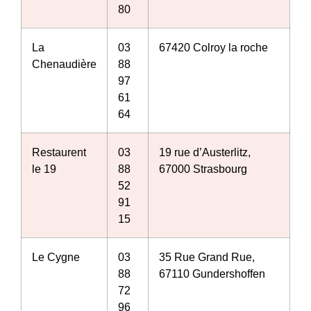
80
La
03
67420 Colroy la roche
Chenaudière
88
97
61
64
Restaurent
03
19 rue d’Austerlitz,
le 19
88
67000 Strasbourg
52
91
15
Le Cygne
03
35 Rue Grand Rue,
88
67110 Gundershoffen
72
96