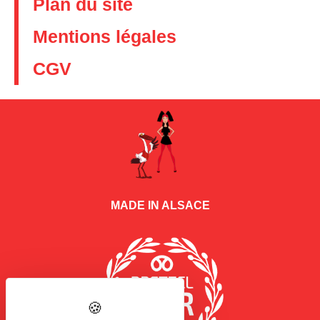
Plan du site
Mentions légales
CGV
MADE IN ALSACE