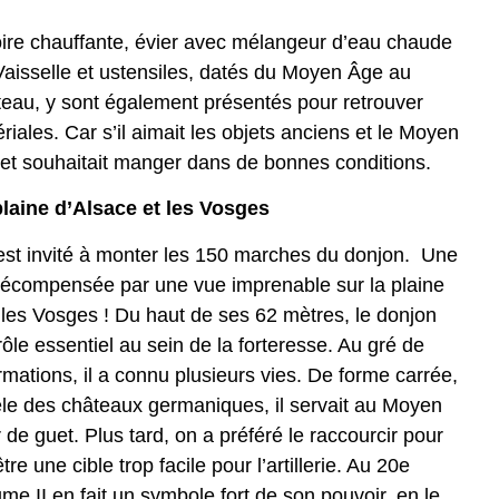
oire chauffante, évier avec mélangeur d’eau chaude
! Vaisselle et ustensiles, datés du Moyen Âge au
âteau, y sont également présentés pour retrouver
riales. Car s’il aimait les objets anciens et le Moyen
 et souhaitait manger dans de bonnes conditions.
laine d’Alsace et les Vosges
 est invité à monter les 150 marches du donjon. Une
récompensée par une vue imprenable sur la plaine
 les Vosges ! Du haut de ses 62 mètres, le donjon
ôle essentiel au sein de la forteresse. Au gré de
rmations, il a connu plusieurs vies. De forme carrée,
le des châteaux germaniques, il servait au Moyen
 de guet. Plus tard, on a préféré le raccourcir pour
être une cible trop facile pour l’artillerie. Au 20e
me II en fait un symbole fort de son pouvoir, en le