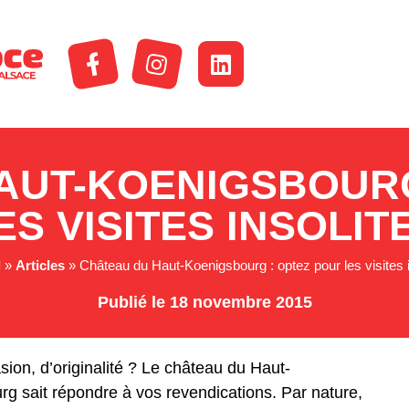
AUT-KOENIGSBOURG
ES VISITES INSOLIT
l
»
Articles
»
Château du Haut-Koenigsbourg : optez pour les visites i
Publié le 18 novembre 2015
sion, d’originalité ? Le château du Haut-
g sait répondre à vos revendications. Par nature,