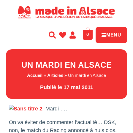
Panneau de gestion des cookies
0
MENU
UN MARDI EN ALSACE
Accueil
»
Articles
»
Un mardi en Alsace
Publié le 17 mai 2011
Mardi ….
On va éviter de commenter l’actualité… DSK,
non, le match du Racing annoncé à huis clos.