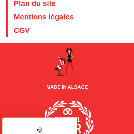
Plan du site
Mentions légales
CGV
MADE IN ALSACE