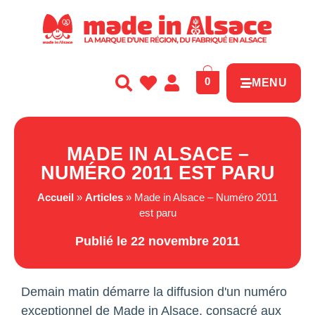
Panneau de gestion des cookies
0
MENU
MADE IN ALSACE –
NUMÉRO 2011 EST PARU
Accueil
»
Articles
»
Made in Alsace – Numéro 2011
est paru
Publié le 22 novembre 2011
Demain matin démarre la diffusion d'un numéro
exceptionnel de Made in Alsace, consacré aux