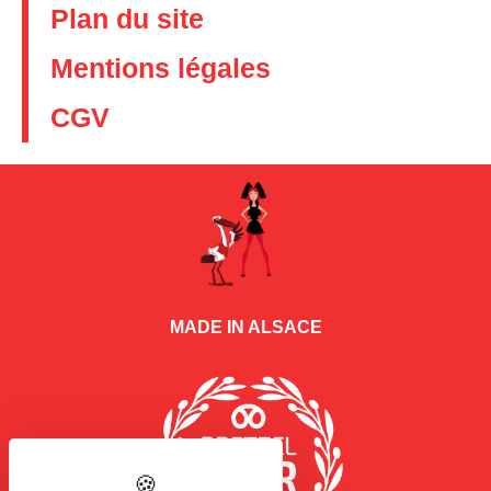
Plan du site
Mentions légales
CGV
MADE IN ALSACE