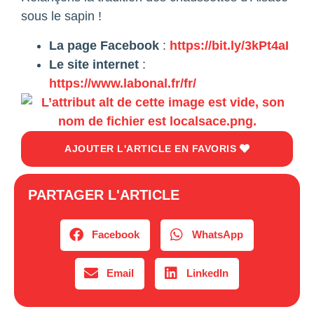
sous le sapin !
La page Facebook
:
https://bit.ly/3kPt4aI
Le site internet
:
https://www.labonal.fr/fr/
AJOUTER L'ARTICLE EN FAVORIS
PARTAGER L'ARTICLE
Facebook
WhatsApp
Email
LinkedIn