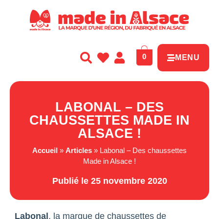
Panneau de gestion des cookies
0
MENU
LABONAL – DES
CHAUSSETTES MADE IN
ALSACE !
Accueil
»
Articles
»
Labonal – Des chaussettes
Made in Alsace !
Publié le 25 novembre 2020
Labonal
, la marque de chaussettes de