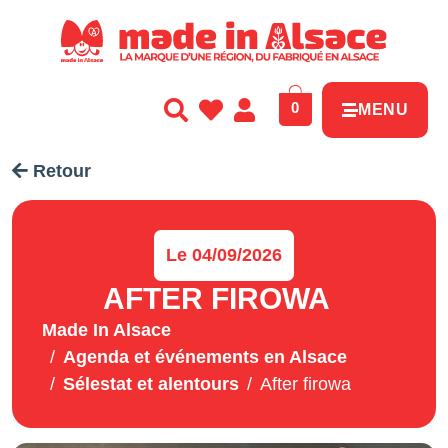
Panneau de gestion des cookies
0
MENU
Retour
Le 04/09/2026
AFTER FIROWA
Made In Alsace
Agenda et événements en Alsace
Sélestat et alentours
After firowa