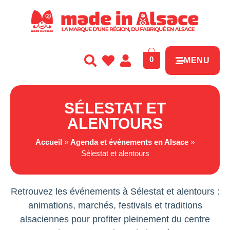
Panneau de gestion des cookies
0
MENU
SÉLESTAT ET
ALENTOURS
Accueil
»
Agenda et événements en Alsace
»
Sélestat et alentours
Retrouvez les événements à Sélestat et alentours :
animations, marchés, festivals et traditions
alsaciennes pour profiter pleinement du centre