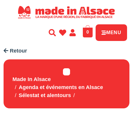
Panneau de gestion des cookies
0
MENU
Retour
Made In Alsace
Agenda et événements en Alsace
Sélestat et alentours