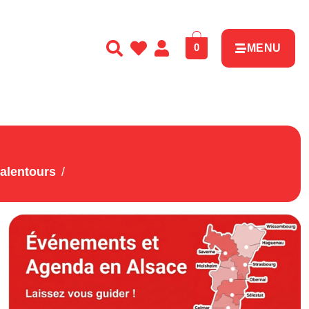
0
MENU
 alentours