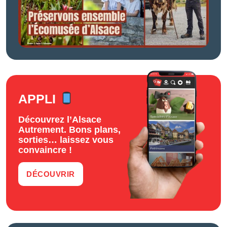
APPLI
Découvrez l’Alsace
Autrement. Bons plans,
sorties… laissez vous
convaincre !
DÉCOUVRIR