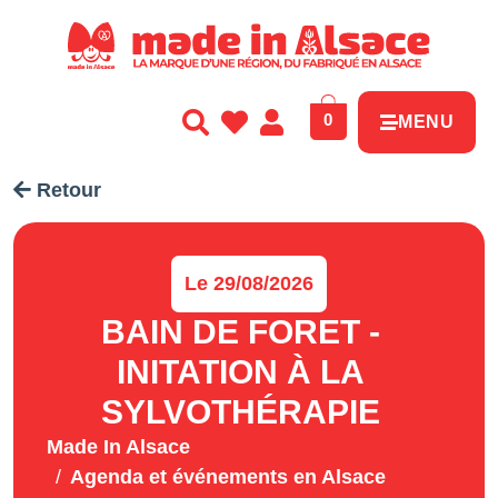
Panneau de gestion des cookies
0
MENU
Retour
Le 29/08/2026
BAIN DE FORET -
INITATION À LA
SYLVOTHÉRAPIE
Made In Alsace
Agenda et événements en Alsace