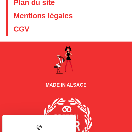
Plan du site
Mentions légales
CGV
MADE IN ALSACE