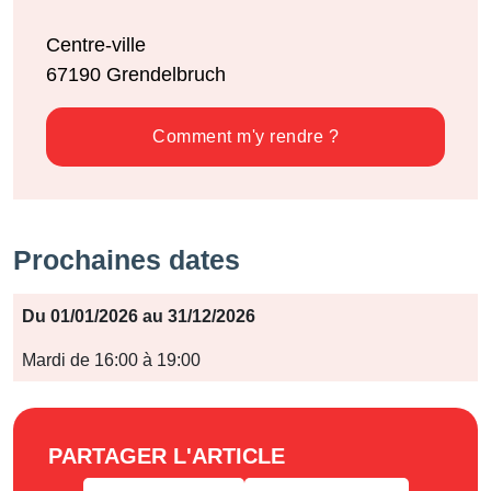
Centre-ville
67190
Grendelbruch
Comment m'y rendre ?
Prochaines dates
Période
Du 01/01/2026 au 31/12/2026
Jours
Mardi de 16:00 à 19:00
Horaires
PARTAGER L'ARTICLE