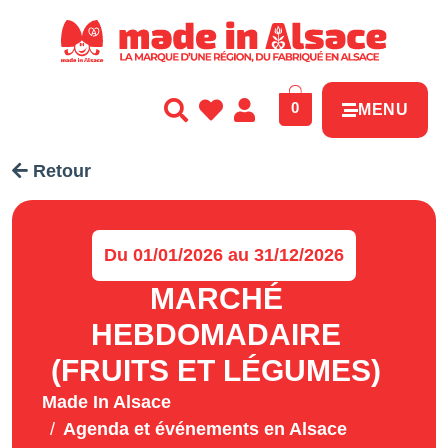
Panneau de gestion des cookies
0
MENU
Retour
Du 01/01/2026 au 31/12/2026
MARCHÉ
HEBDOMADAIRE
(FRUITS ET LÉGUMES)
Made In Alsace
Agenda et événements en Alsace