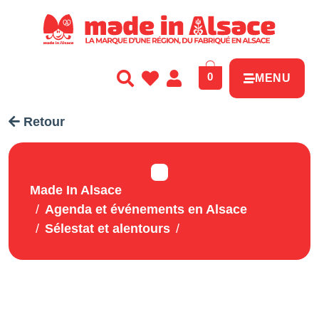
Panneau de gestion des cookies
0
MENU
Retour
Made In Alsace
Agenda et événements en Alsace
Sélestat et alentours