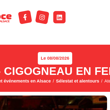
Le 08/08/2026
 - CIGOGNEAU EN F
t événements en Alsace
Sélestat et alentours
At