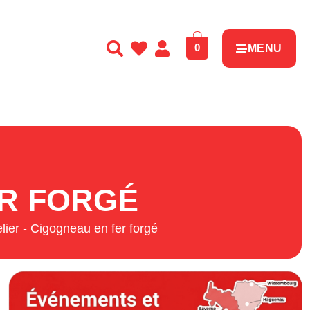
0
MENU
ER FORGÉ
elier - Cigogneau en fer forgé