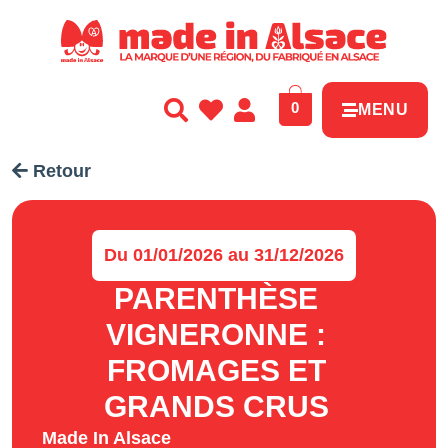
Panneau de gestion des cookies
0
MENU
Retour
Du 01/01/2026 au 31/12/2026
PARENTHÈSE
VIGNERONNE :
FROMAGES ET
GRANDS CRUS
Made In Alsace