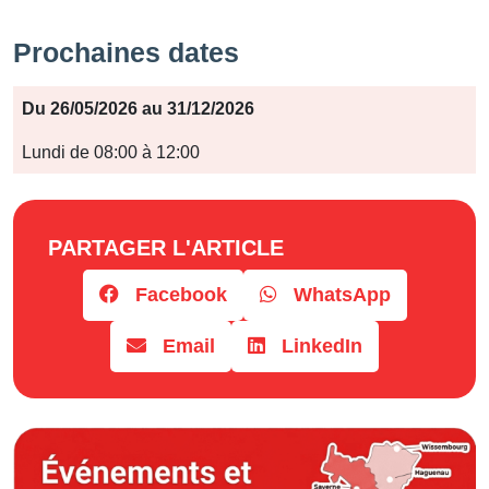
Prochaines dates
Période
Du 26/05/2026 au 31/12/2026
Jours
Lundi de 08:00 à 12:00
Horaires
PARTAGER L'ARTICLE
Facebook
WhatsApp
Email
LinkedIn