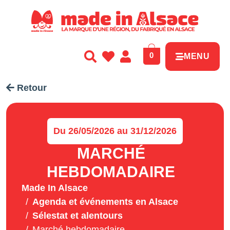
Panneau de gestion des cookies
0
MENU
Retour
Du 26/05/2026 au 31/12/2026
MARCHÉ
HEBDOMADAIRE
Made In Alsace
Agenda et événements en Alsace
Sélestat et alentours
Marché hebdomadaire