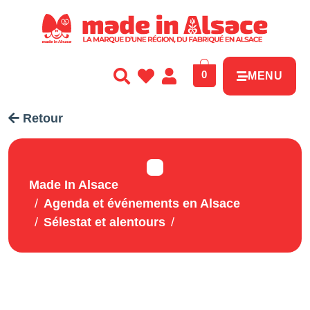
Panneau de gestion des cookies
0
MENU
Retour
Made In Alsace
Agenda et événements en Alsace
Sélestat et alentours