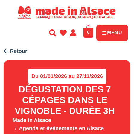
Panneau de gestion des cookies
0
MENU
Retour
Du 01/01/2026 au 27/11/2026
DÉGUSTATION DES 7
CÉPAGES DANS LE
VIGNOBLE - DURÉE 3H
Made In Alsace
Agenda et événements en Alsace