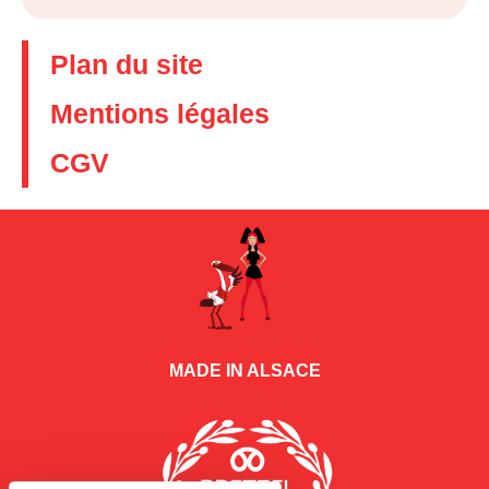
Plan du site
Mentions légales
CGV
MADE IN ALSACE