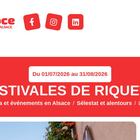
Du 01/07/2026 au 31/08/2026
ESTIVALES DE RIQU
 et événements en Alsace
Sélestat et alentours