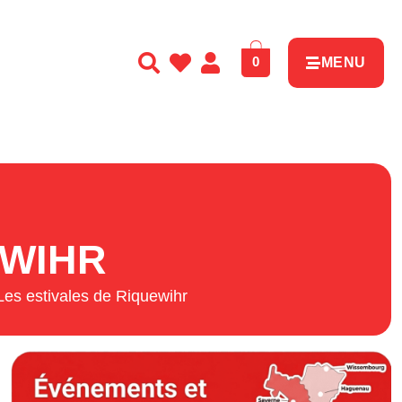
0
MENU
EWIHR
Les estivales de Riquewihr