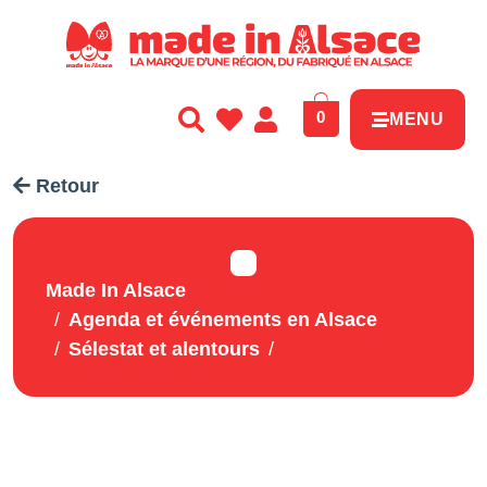
Panneau de gestion des cookies
0
MENU
Retour
Made In Alsace
Agenda et événements en Alsace
Sélestat et alentours