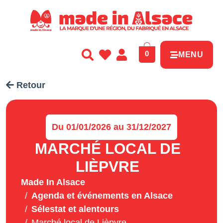
Panneau de gestion des cookies
0
MENU
Retour
Du 01/01/2026 au 31/12/2027
MARCHÉ LOCAL DE
LIÈPVRE
Made In Alsace
Agenda et événements en Alsace
Sélestat et alentours
Marché local de Lièpvre