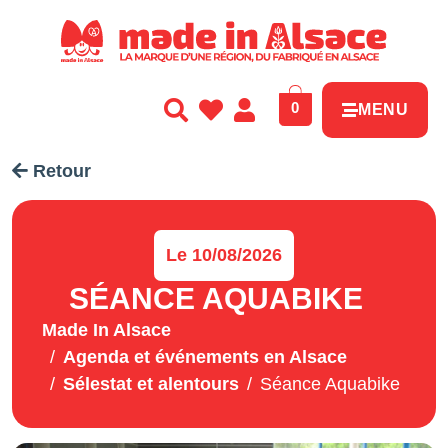
Panneau de gestion des cookies
0
MENU
Retour
Le 10/08/2026
SÉANCE AQUABIKE
Made In Alsace
Agenda et événements en Alsace
Sélestat et alentours
Séance Aquabike