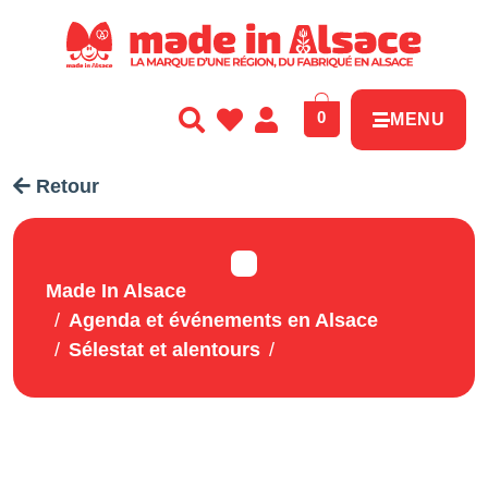
Panneau de gestion des cookies
0
MENU
Retour
Made In Alsace
Agenda et événements en Alsace
Sélestat et alentours